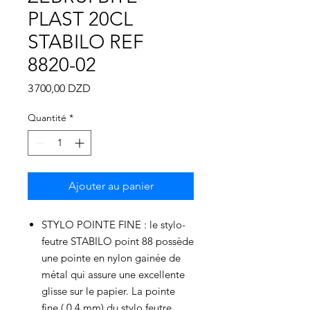
Γ
PLAST 20CL
STABILO REF
8820-02
Prix
3 700,00 DZD
Quantité
*
Ajouter au panier
STYLO POINTE FINE : le stylo-
feutre STABILO point 88 possède
une pointe en nylon gainée de
métal qui assure une excellente
glisse sur le papier. La pointe
fine ( 0,4 mm) du stylo feutre