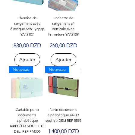
Chemise de
Pochette de
rangement avec
rangement a4
élastique 5en1 yapap
verticale avec
YA42107
fermeture YA42109
Prix
Prix
830,00 DZD
260,00 DZD
Ajouter
Ajouter
Nouveau
Nouveau
Cartable porte
Porte documents
documents
alphabétique a4 (13
alphabétique
souflet) DELI REF 5559
A4/PP/113 SOUFLETS
Prix
1 400,00 DZD
DELI REF PM306