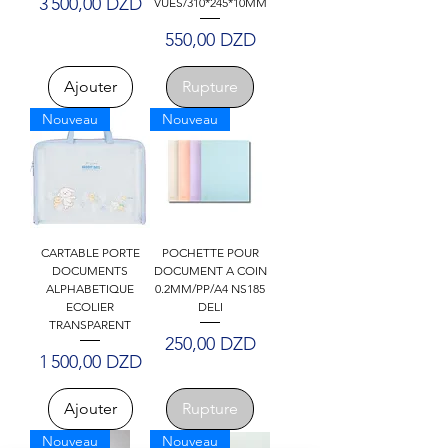
Prix
3 500,00 DZD
VUES/310*245*10MM
Prix
550,00 DZD
Ajouter
Rupture
Nouveau
Nouveau
CARTABLE PORTE
POCHETTE POUR
DOCUMENTS
DOCUMENT A COIN
ALPHABETIQUE
0.2MM/PP/A4 NS185
ECOLIER
DELI
TRANSPARENT
Prix
250,00 DZD
Prix
1 500,00 DZD
Ajouter
Rupture
Nouveau
Nouveau