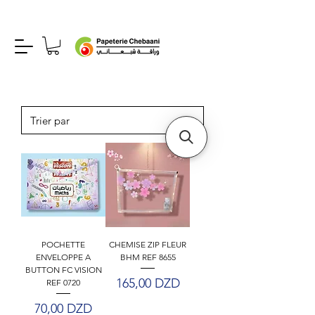
POCHETTE
CHEMISE ZIP FLEUR
ENVELOPPE A
BHM REF 8655
BUTTON FC VISION
Prix
165,00 DZD
REF 0720
Prix
70,00 DZD