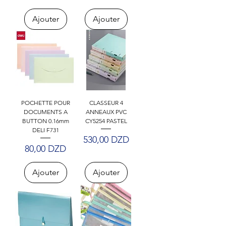
Ajouter
Ajouter
POCHETTE POUR
CLASSEUR 4
DOCUMENTS A
ANNEAUX PVC
BUTTON 0.16mm
CY5254 PASTEL
DELI F731
Prix
530,00 DZD
Prix
80,00 DZD
Ajouter
Ajouter