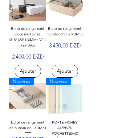
Boite de rangement
Boite de rangement
pour multiprise
multifonctions XDM33
(315*120*110MM) DELI
Prix
3 450,00 DZD
REF 8906
Prix
2 400,00 DZD
Ajouter
Ajouter
Nouveau
Nouveau
Boite de rangement
PORTE FICHES
de bureau deli XDM31
A4/PP/30
POCHETTES/60