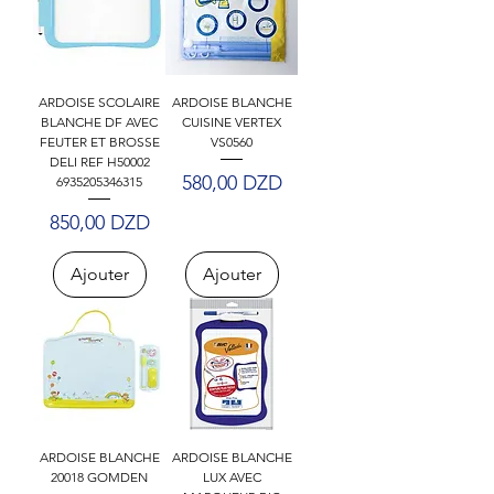
ARDOISE SCOLAIRE
ARDOISE BLANCHE
BLANCHE DF AVEC
CUISINE VERTEX
FEUTER ET BROSSE
VS0560
DELI REF H50002
Prix
580,00 DZD
6935205346315
Prix
850,00 DZD
Ajouter
Ajouter
ARDOISE BLANCHE
ARDOISE BLANCHE
20018 GOMDEN
LUX AVEC