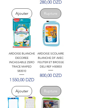
Prix
280,00 DZD
Ajouter
Rupture
ARDOISE BLANCHE
ARDOISE SCOLAIRE
DECOREE
BLANCHE DF AVEC
INCASSABLE ZERO
FEUTER ET BROSSE
TRACE MAPED
DELI REF H50003
583510
Prix
800,00 DZD
Prix
1 550,00 DZD
Ajouter
Rupture