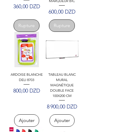
MARQUEUR BIC
Prix
360,00 DZD
Prix
600,00 DZD
Rupture
Rupture
ARDOISE BLANCHE
TABLEAU BLANC
DELI 8703
MURAL
MAGNÉTIQUE
Prix
800,00 DZD
DOUBLE FACE
100X200 CM
Prix
8 900,00 DZD
Ajouter
Ajouter