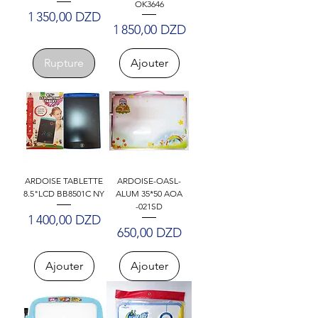
Γ
OK3646
Prix
1 350,00 DZD
Prix
1 850,00 DZD
Rupture
Ajouter
ARDOISE TABLETTE
ARDOISE-OASL-
8.5"LCD BB8501C NY
ALUM 35*50 AOA
-021SD
Prix
1 400,00 DZD
Prix
650,00 DZD
Ajouter
Ajouter