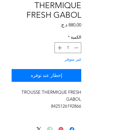
Γ
THERMIQUE
FRESH GABOL
السعر
الكمية
*
غير متوفر
إخطار عند توفره
TROUSSE THERMIQUE FRESH
GABOL
8425126192866