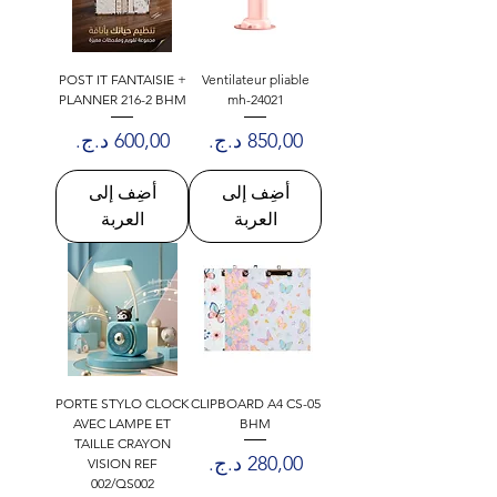
POST IT FANTAISIE +
Ventilateur pliable
PLANNER 216-2 BHM
mh-24021
السعر
السعر
أضِف إلى
أضِف إلى
العربة
العربة
PORTE STYLO CLOCK
CLIPBOARD A4 CS-05
AVEC LAMPE ET
BHM
TAILLE CRAYON
السعر
VISION REF
002/QS002