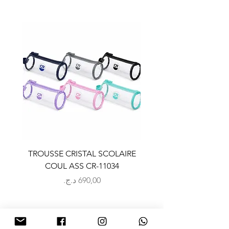
LAIRE
TROUSSE CRISTAL SCOLAIRE
9
COUL ASS CR-11034
السعر
NOUS CONTACTER