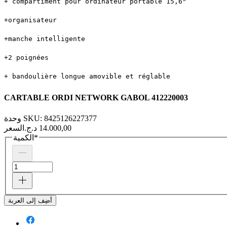
+ compartiment pour ordinateur portable 15,6"
+organisateur
+manche intelligente
+2 poignées
+ bandoulière longue amovible et réglable
CARTABLE ORDI NETWORK GABOL 412220003
وحدة SKU: 8425126227377
السعر
*
الكمية
أضِف إلى العربة