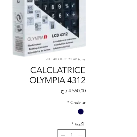
Γ
وحدة SKU: 4030152191048
CALCLATRICE
OLYMPIA 4312
السعر
*
Couleur
الكمية
*