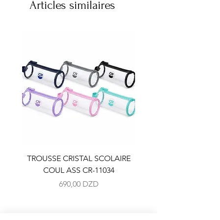
Articles similaires
TROUSSE CRISTAL SCOLAIRE
TROUSSE CRISTAL SC
COUL ASS CR-11034
COUL ASS CR-110
Prix
690,00 DZD