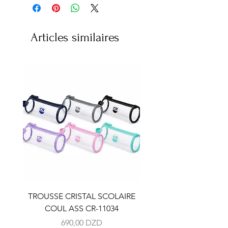
Articles similaires
TROUSSE CRISTAL SCOLAIRE
TROUSSE CRISTAL SC
COUL ASS CR-11034
COUL ASS CR-110
Prix
690,00 DZD