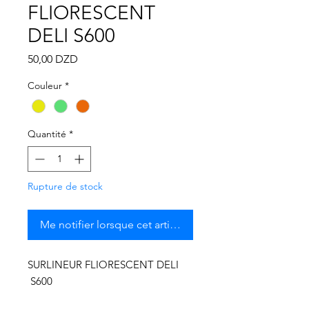
Γ
FLIORESCENT
DELI S600
Prix
50,00 DZD
Couleur
*
Quantité
*
Rupture de stock
Me notifier lorsque cet article est disponible
SURLINEUR FLIORESCENT DELI
S600