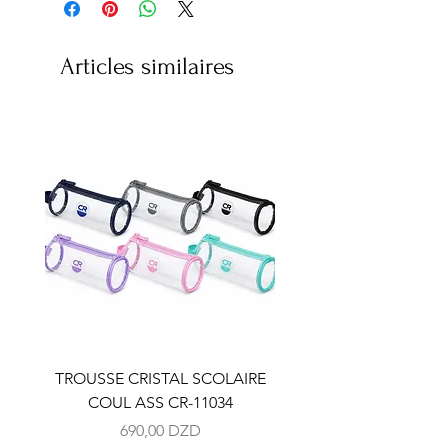
Articles similaires
TROUSSE CRISTAL SCOLAIRE
TROUSSE CRISTAL SC
COUL ASS CR-11034
COUL ASS CR-110
Prix
690,00 DZD