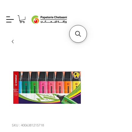
SKU : 4006381215718