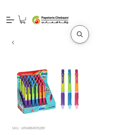
SKU : 6954884595289