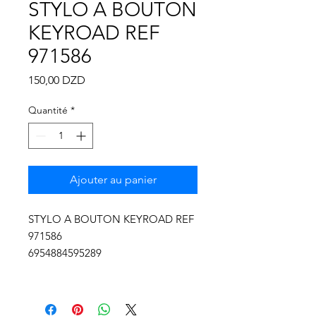
Γ
STYLO A BOUTON
KEYROAD REF
971586
Prix
150,00 DZD
Quantité
*
Ajouter au panier
STYLO A BOUTON KEYROAD REF
971586
6954884595289