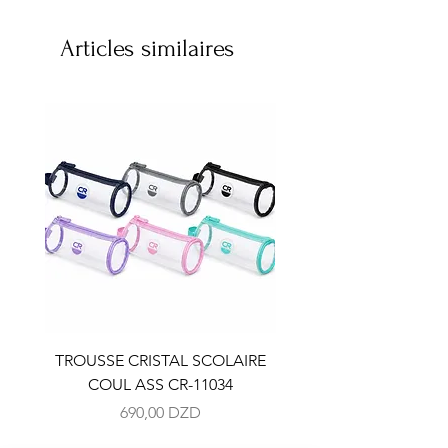
Articles similaires
TROUSSE CRISTAL SCOLAIRE
TROUSSE CRISTAL SC
COUL ASS CR-11034
COUL ASS CR-110
Prix
690,00 DZD