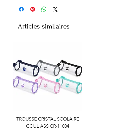
Articles similaires
TROUSSE CRISTAL SCOLAIRE
TROUSSE CRISTAL SC
COUL ASS CR-11034
COUL ASS CR-110