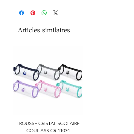
Articles similaires
TROUSSE CRISTAL SCOLAIRE
TROUSSE CRISTAL SC
COUL ASS CR-11034
COUL ASS CR-110