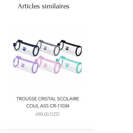
Articles similaires
TROUSSE CRISTAL SCOLAIRE
TROUSSE CRISTAL SC
COUL ASS CR-11034
COUL ASS CR-110
Prix
690,00 DZD