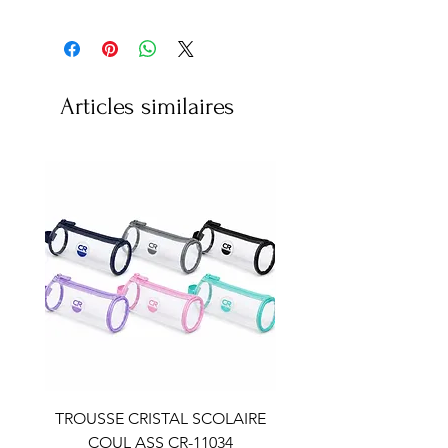
Articles similaires
TROUSSE CRISTAL SCOLAIRE
TROUSSE CRISTAL SC
COUL ASS CR-11034
COUL ASS CR-110