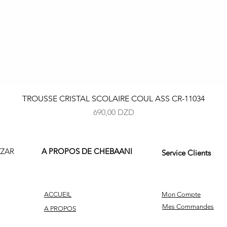
Aperçu rapide
TROUSSE CRISTAL SCOLAIRE COUL ASS CR-11034
Prix
690,00 DZD
ZZAR
A PROPOS DE CHEBAANI
Service Clients
ACCUEIL
Mon Compte
Mes Commandes
A PROPOS