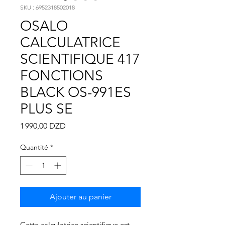
Γ
SKU : 6952318502018
OSALO
CALCULATRICE
SCIENTIFIQUE 417
FONCTIONS
BLACK OS-991ES
PLUS SE
Prix
1 990,00 DZD
Quantité
*
Ajouter au panier
Cette calculatrice scientifique est