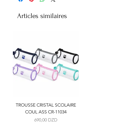
Articles similaires
TROUSSE CRISTAL SCOLAIRE
TROUSSE CRISTAL SC
COUL ASS CR-11034
COUL ASS CR-110
Prix
690,00 DZD