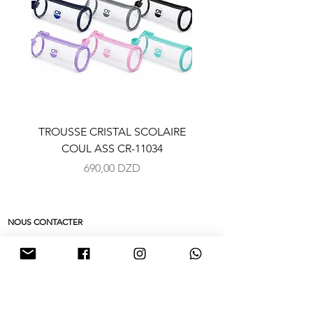
TROUSSE CRISTAL SCOLAIRE
TROUSSE CRISTAL SC
COUL ASS CR-11034
COUL ASS CR-110
Prix
690,00 DZD
NOUS CONTACTER
Adresse: 101 ALLÉES SALAH NEZZAR
pap.chebaani@gmail.com
TEL :
033 25 31 87
/
05 55 70 07 56