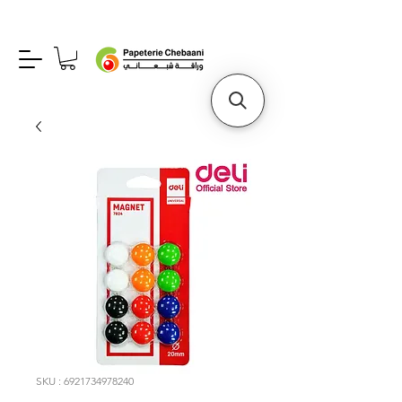
SKU : 6921734978240