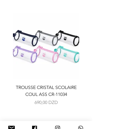
TROUSSE CRISTAL SCOLAIRE
TROUSSE CRISTAL SC
COUL ASS CR-11034
COUL ASS CR-110
Prix
690,00 DZD
NOUS CONTACTER