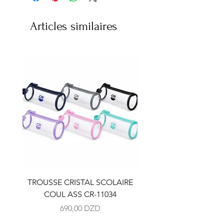
Articles similaires
TROUSSE CRISTAL SCOLAIRE
TROUSSE CRISTAL SC
COUL ASS CR-11034
COUL ASS CR-110
Prix
690,00 DZD