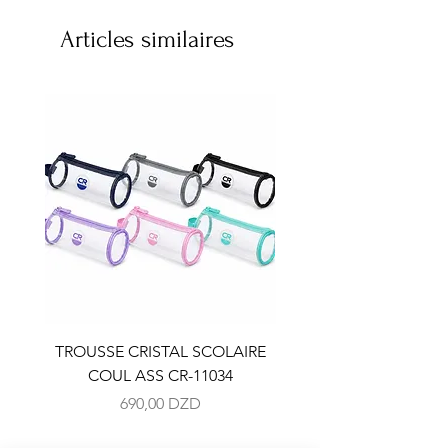
Articles similaires
TROUSSE CRISTAL SCOLAIRE
TROUSSE CRISTAL SC
COUL ASS CR-11034
COUL ASS CR-110
Prix
690,00 DZD