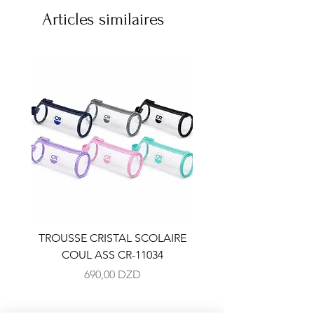
Articles similaires
TROUSSE CRISTAL SCOLAIRE
TROUSSE CRISTAL SC
COUL ASS CR-11034
COUL ASS CR-110
Prix
690,00 DZD