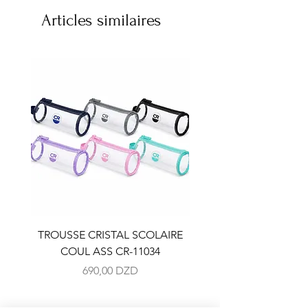
Articles similaires
TROUSSE CRISTAL SCOLAIRE
TROUSSE CRISTAL SC
COUL ASS CR-11034
COUL ASS CR-110
Prix
690,00 DZD