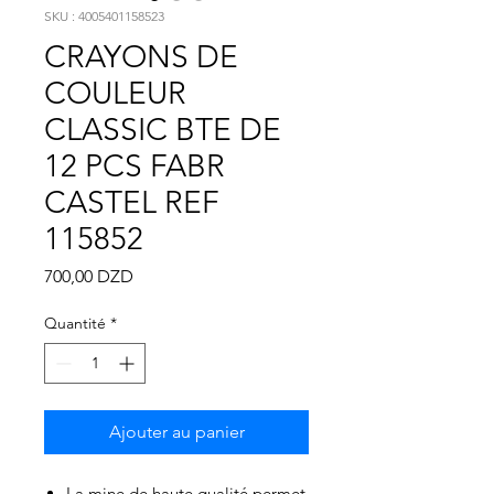
SKU : 4005401158523
Γ
CRAYONS DE
COULEUR
CLASSIC BTE DE
12 PCS FABR
CASTEL REF
115852
Prix
700,00 DZD
Quantité
*
Ajouter au panier
La mine de haute qualité permet