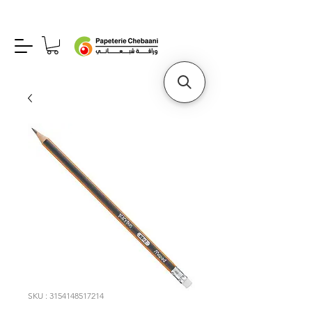
SKU : 3154148517214