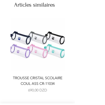
Articles similaires
TROUSSE CRISTAL SCOLAIRE
TROUSSE CRISTAL SC
COUL ASS CR-11034
COUL ASS CR-110
Prix
690,00 DZD