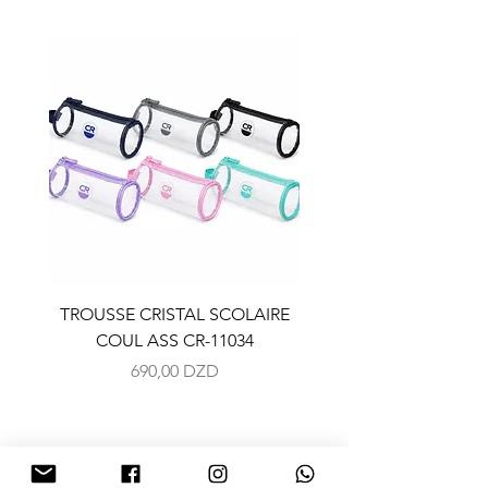
TROUSSE CRISTAL SCOLAIRE
TROUSSE CRISTAL SC
COUL ASS CR-11034
COUL ASS CR-110
Prix
690,00 DZD
NOUS CONTACTER