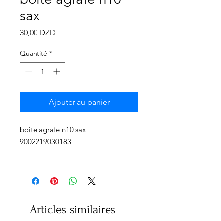
Γ
sax
Prix
30,00 DZD
Quantité
*
Ajouter au panier
boite agrafe n10 sax
9002219030183
Articles similaires