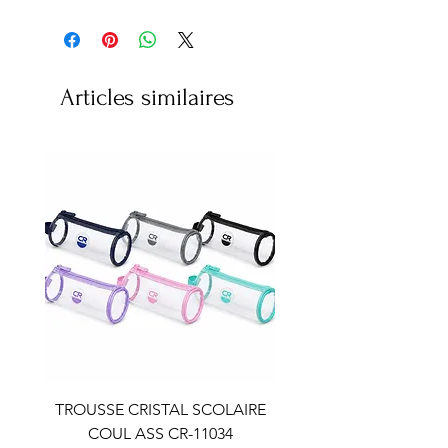
Articles similaires
TROUSSE CRISTAL SCOLAIRE
TROUSSE CRISTAL SC
COUL ASS CR-11034
COUL ASS CR-110